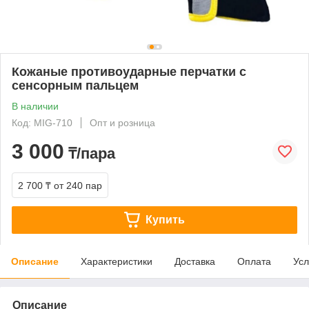
Кожаные противоударные перчатки с
сенсорным пальцем
В наличии
Код: MIG-710
Опт и розница
3 000
₸/пара
2 700 ₸
от 240 пар
Купить
Описание
Характеристики
Доставка
Оплата
Усл
Описание