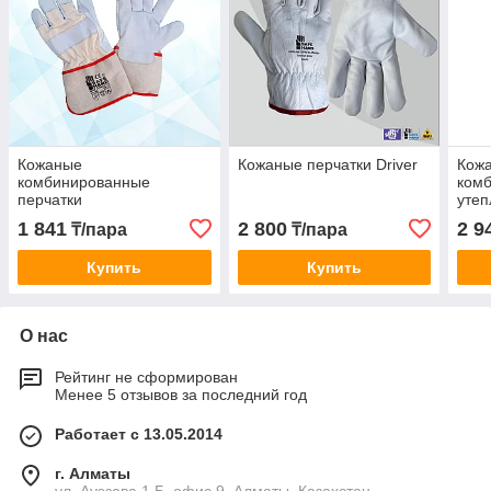
Кожаные
Кожаные перчатки Driver
Кож
комбинированные
ком
перчатки
утеп
1 841
2 800
2 9
₸/пара
₸/пара
Купить
Купить
О нас
Рейтинг не сформирован
Менее 5 отзывов за последний год
Работает с 13.05.2014
г. Алматы