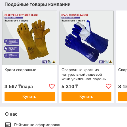
Подобные товары компании
Краги сварочные
Сварочные краги из
Свар
натуральной лицевой
кожи усиленная ладонь
3 567
5 310
3 1
₸/пара
₸
Купить
Купить
О нас
Рейтинг не сформирован