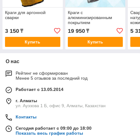
Краги для аргонной
Краги с
Свар
сварки
алюминизированным
нату
покрытием
кожи
3 150
19 950
5 3
₸
₸
Купить
Купить
О нас
Рейтинг не сформирован
Менее 5 отзывов за последний год
Работает с 13.05.2014
г. Алматы
ул. Ауэзова 1 Б, офис 9, Алматы, Казахстан
Контакты
Сегодня работает с 09:00 до 18:00
Показать весь график работы