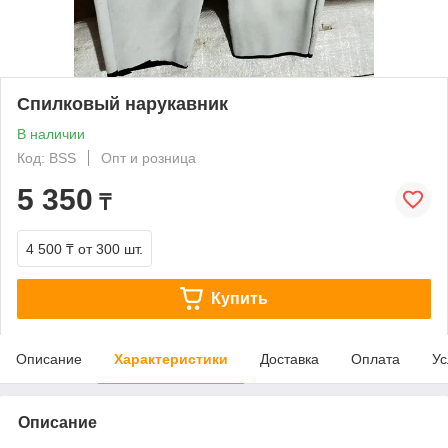
Спилковый нарукавник
В наличии
Код: BSS
Опт и розница
5 350
₸
4 500 ₸
от 300 шт.
Купить
Описание
Характеристики
Доставка
Оплата
Ус
Описание