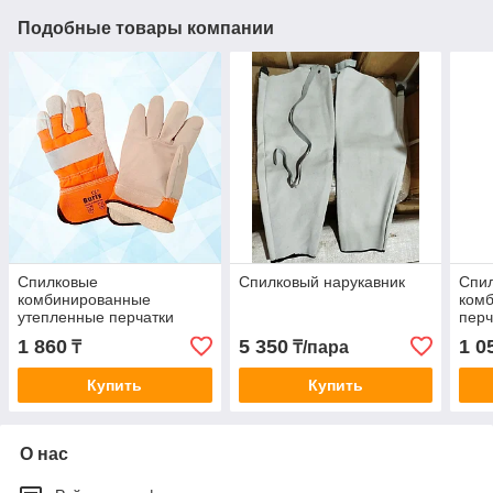
Подобные товары компании
Спилковые
Спилковый нарукавник
Спи
комбинированные
ком
утепленные перчатки
перч
1 860
5 350
1 0
₸
₸/пара
Купить
Купить
О нас