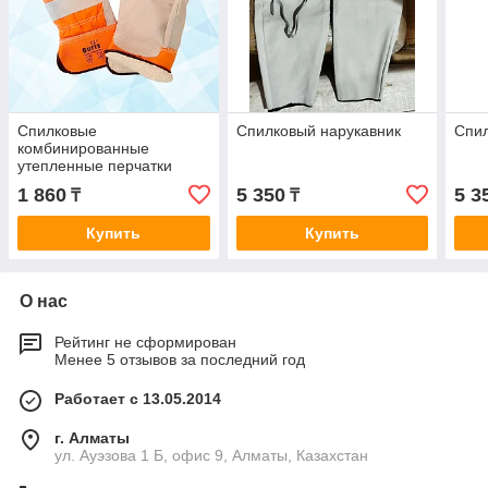
Спилковые
Спилковый нарукавник
Спил
комбинированные
утепленные перчатки
1 860
5 350
5 3
₸
₸
Купить
Купить
О нас
Рейтинг не сформирован
Менее 5 отзывов за последний год
Работает с 13.05.2014
г. Алматы
ул. Ауэзова 1 Б, офис 9, Алматы, Казахстан