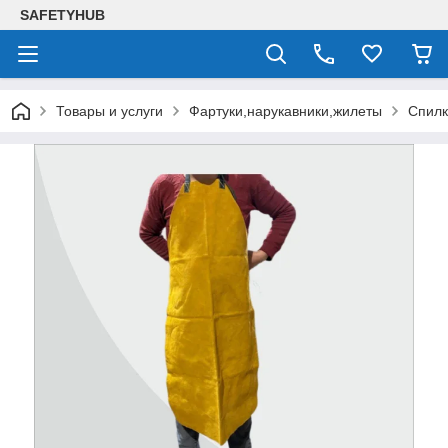
SAFETYHUB
Товары и услуги
Фартуки,нарукавники,жилеты
Спилк