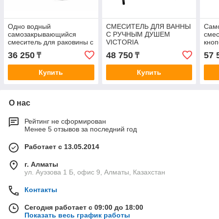
Одно водный
СМЕСИТЕЛЬ ДЛЯ ВАННЫ
Сам
самозакрывающийся
С РУЧНЫМ ДУШЕМ
смес
смеситель для раковины с
VICTORIA
кноп
кнопочным управлением,
с за
36 250
48 750
57 
₸
₸
с задержкой закрытия 8–
12 с
12 секунд.
Купить
Купить
О нас
Рейтинг не сформирован
Менее 5 отзывов за последний год
Работает с 13.05.2014
г. Алматы
ул. Ауэзова 1 Б, офис 9, Алматы, Казахстан
Контакты
Сегодня работает с 09:00 до 18:00
Показать весь график работы