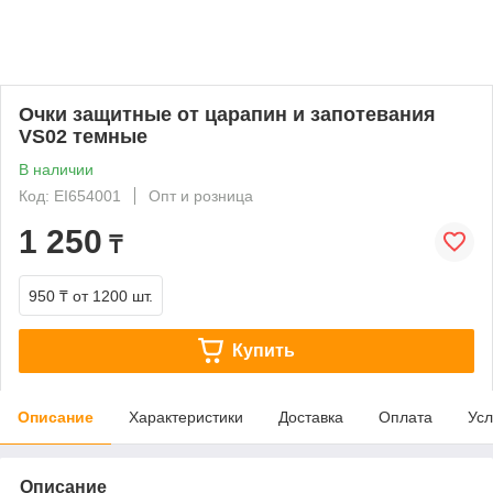
Очки защитные от царапин и запотевания
VS02 темные
В наличии
Код: EI654001
Опт и розница
1 250
₸
950 ₸
от 1200 шт.
Купить
Описание
Характеристики
Доставка
Оплата
Усл
Описание