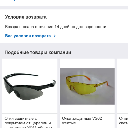
Условия возврата
Возврат товара в течение 14 дней по договоренности
Все условия возврата
Подобные товары компании
Очки защитные с
Очки защитные VS02
Очк
покрытием от царапин и
желтые
све
запотевали SD11 чёрные