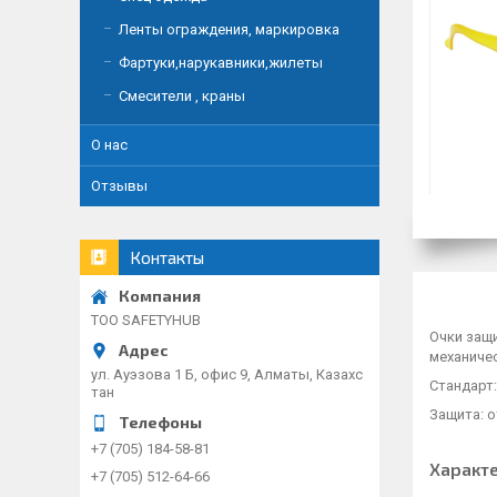
Ленты ограждения, маркировка
Фартуки,нарукавники,жилеты
Смесители , краны
О нас
Отзывы
Контакты
TOO SAFETYHUB
Очки защ
механиче
ул. Ауэзова 1 Б, офис 9, Алматы, Казахс
Стандарт:
тан
Защита: о
+7 (705) 184-58-81
Характ
+7 (705) 512-64-66