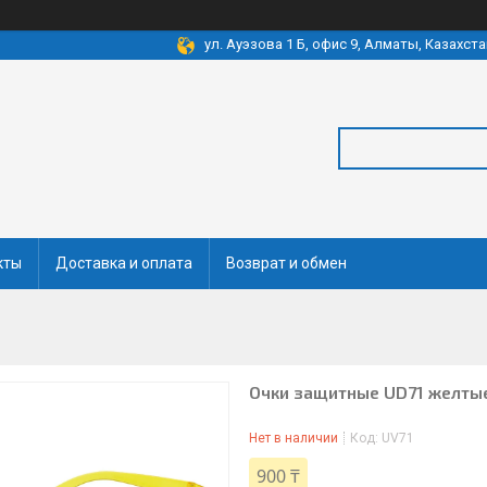
ул. Ауэзова 1 Б, офис 9, Алматы, Казахста
кты
Доставка и оплата
Возврат и обмен
Очки защитные UD71 желты
Нет в наличии
Код:
UV71
900 ₸