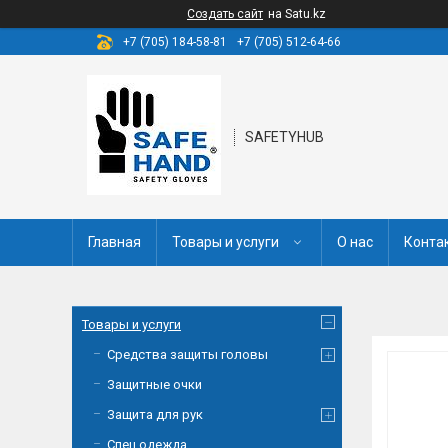
Создать сайт
на Satu.kz
+7 (705) 184-58-81
+7 (705) 512-64-66
SAFETYHUB
Главная
Товары и услуги
О нас
Конта
Товары и услуги
Средства защиты головы
Защитные очки
Защита для рук
Спец одежда