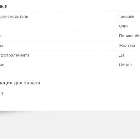
НЫЕ
производитель
Тайвань
Очки
ал
Поликарб
нз
Желтый
 фотоэлемента
Да
ие
Новое
ация для заказа
 ₸