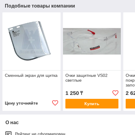
Подобные товары компании
Сменный экран для щитка
Очки защитные VS02
Очки
светлые
покр
запо
1 250
2 6
₸
Цену уточняйте
Купить
О нас
Рейтинг не сформирован