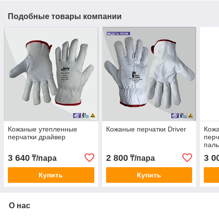
Подобные товары компании
Кожаные утепленные
Кожаные перчатки Driver
Кож
перчатки драйвер
перч
пал
3 640
2 800
3 0
₸/пара
₸/пара
Купить
Купить
О нас