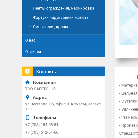
Ленты ограждения, маркировка
Фартуки,нарукавники,жилеты
Смесители , краны
О нас
Отзывы
Контакты
- Материа
TOO SAFETYHUB
- Цельная
- С утепл
ул. Ауэзова 1 Б, офис 9, Алматы, Казахс
тан
- Удлинен
- Размеры:
+7 (705) 184-58-81
- Произво
+7 (705) 512-64-66
Стандарт: