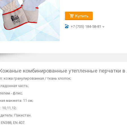
Купить
+7 (705) 184-58-81
Кожаные комбинированные утепленные перчатки в 
л: кожа гранулированная / ткань хлопок;
 ладонная часть;
ителем - флис;
ная манжета: 11 см;
 10,11,12;
дитель: Пакистан.
 EN388, EN 407.