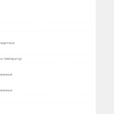
защитные
х температур
ованный
ованные