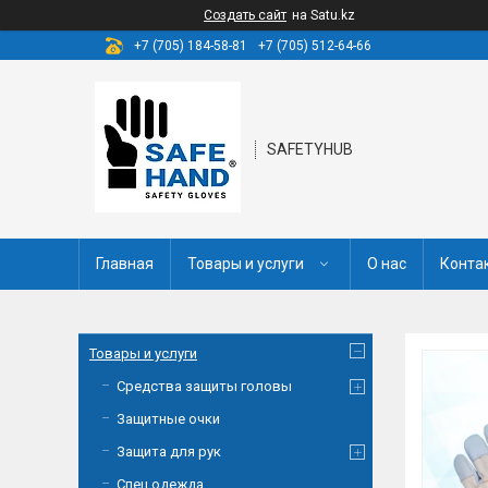
Создать сайт
на Satu.kz
+7 (705) 184-58-81
+7 (705) 512-64-66
SAFETYHUB
Главная
Товары и услуги
О нас
Конта
Товары и услуги
Средства защиты головы
Защитные очки
Защита для рук
Спец одежда