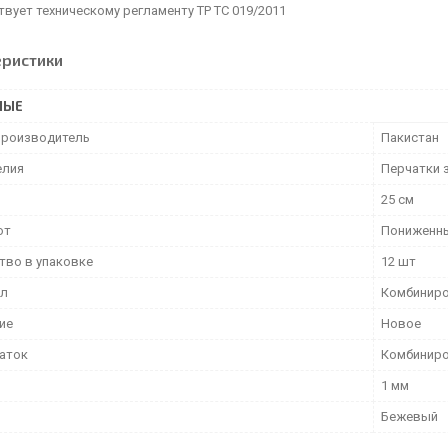
вует техническому регламенту ТР ТС 019/2011
еристики
НЫЕ
производитель
Пакистан
елия
Перчатки 
25 см
от
Пониженны
тво в упаковке
12 шт
ал
Комбинир
ие
Новое
чаток
Комбинир
1 мм
Бежевый