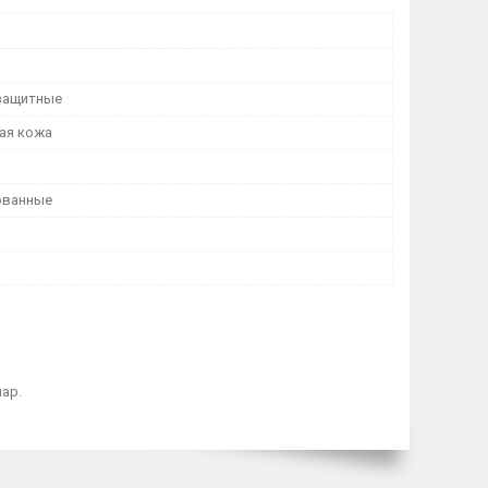
защитные
ая кожа
ованные
пар.