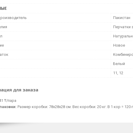
НЫЕ
производитель
Пакистан
елия
Перчатки 
ал
Натуральн
ие
Новое
чаток
Комбинир
Белый
11, 12
ация для заказа
41 ₸/пара
паковки:
Размер коробки: 78х28х28 см. Вес коробки: 20 кг. В 1 кор = 120 