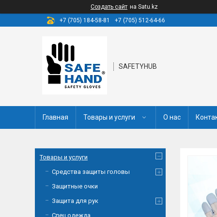
Создать сайт
на Satu.kz
+7 (705) 184-58-81
+7 (705) 512-64-66
SAFETYHUB
Главная
Товары и услуги
О нас
Конта
Товары и услуги
Средства защиты головы
Защитные очки
Защита для рук
Спец одежда