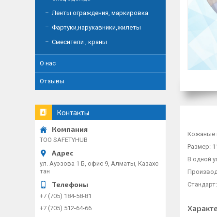
Ленты ограждения, маркировка
Фартуки,нарукавники,жилеты
Смесители , краны
О нас
Отзывы
Контакты
Кожаные 
TOO SAFETYHUB
Размер: 1
В одной уп
ул. Ауэзова 1 Б, офис 9, Алматы, Казахс
тан
Производ
Стандарт:
+7 (705) 184-58-81
Характ
+7 (705) 512-64-66