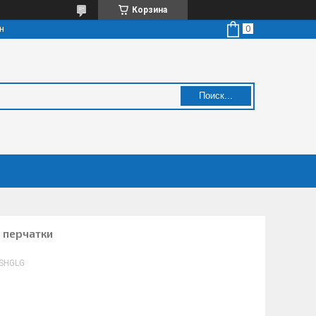
Корзина
н
Поиск...
 перчатки
SHGLG