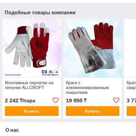
Подобные товары компании
Монтажные перчатки на
Краги с
Краг
липучке ALLCROFT
алюминизированным
свар
покрытием
2 242
19 950
3 7
₸/пара
₸
Купить
Купить
О нас